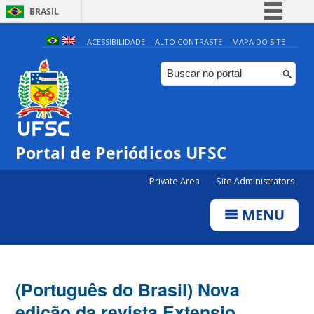
BRASIL
Simplifique!
ACESSIBILIDADE
ALTO CONTRASTE
MAPA DO SITE
Comunica BR
Participe
Acesso à informação
Legislação
Portal de Periódicos UFSC
Canais
Private Area
Site Administrators
MENU
(Português do Brasil) Nova
edição da revista Extensio