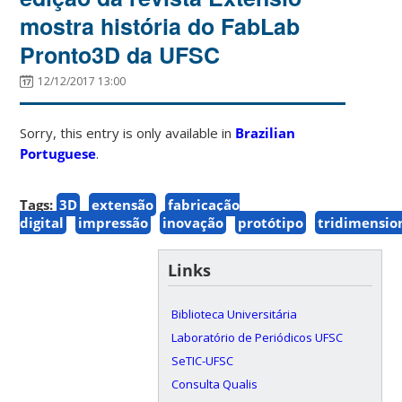
mostra história do FabLab
Pronto3D da UFSC
12/12/2017 13:00
Sorry, this entry is only available in
Brazilian
Portuguese
.
Tags:
3D
extensão
fabricação
digital
impressão
inovação
protótipo
tridimensio
Links
Biblioteca Universitária
Laboratório de Periódicos UFSC
SeTIC-UFSC
Consulta Qualis