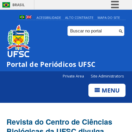
BRASIL
Simplifique!
ACESSIBILIDADE
ALTO CONTRASTE
MAPA DO SITE
Comunica BR
Participe
Acesso à informação
Legislação
Portal de Periódicos UFSC
Canais
Private Area
Site Administrators
MENU
Revista do Centro de Ciências
Biológicas da UFSC divulga