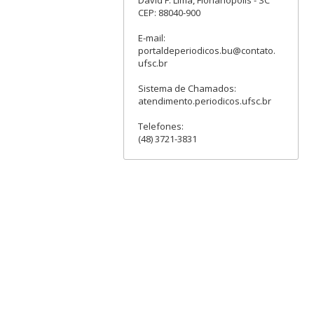
David F. Lima, Florianópolis - SC
CEP: 88040-900
E-mail:
portaldeperiodicos.bu@contato.
ufsc.br
Sistema de Chamados:
atendimento.periodicos.ufsc.br
Telefones:
(48) 3721-3831