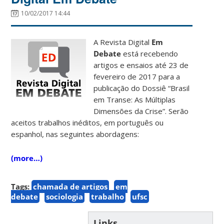
10/02/2017 14:44
A Revis
ta Digital
Em
Debate
está recebendo
artigos e ensaios até 23 de
fevereiro de 2017 para a
publicação do Dossiê “Brasil
em Transe: As Múltiplas
Dimensões da Crise”. Serão
aceitos trabalhos inéditos, em português ou
espanhol, nas seguintes abordagens:
(more…)
Tags:
chamada de artigos
em
debate
sociologia
trabalho
ufsc
Links