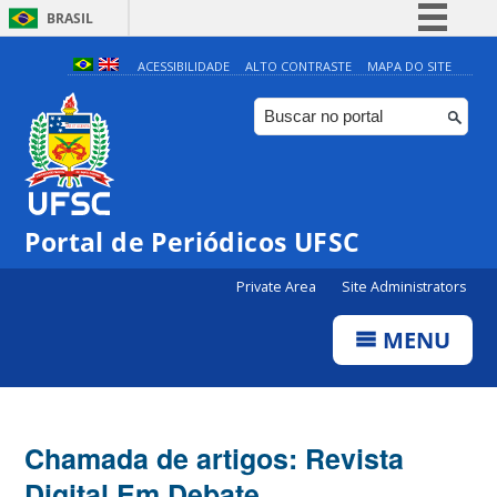
BRASIL
Simplifique!
ACESSIBILIDADE
ALTO CONTRASTE
MAPA DO SITE
Comunica BR
Participe
Acesso à informação
Legislação
Portal de Periódicos UFSC
Canais
Private Area
Site Administrators
MENU
Chamada de artigos: Revista
Digital Em Debate