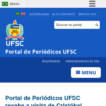
BRASIL
Simplifique!
ACESSIBILIDADE
ALTO CONTRASTE
MAPA DO SITE
Comunica BR
Participe
Acesso à informação
Legislação
Portal de Periódicos UFSC
Canais
Área Restrita
Administradores do Site
MENU
Portal de Periódicos UFSC
recebe a visita de Cristóbal