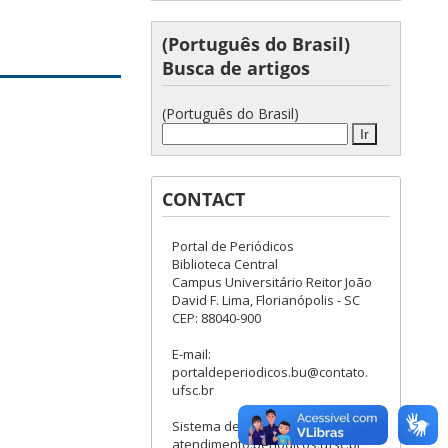
(Português do Brasil)
Busca de artigos
(Português do Brasil)
CONTACT
Portal de Periódicos
Biblioteca Central
Campus Universitário Reitor João
David F. Lima, Florianópolis - SC
CEP: 88040-900
E-mail:
portaldeperiodicos.bu@contato.
ufsc.br
Sistema de Chamados:
atendimento.periodicos.ufsc.br