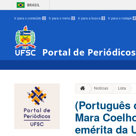
BRASIL
Ir para o conteúdo
1
Ir para o menu
2
Ir para a busca
3
Ir para o rodapé
4
Portal de Periódico
»
Notícias
Lista
(Português d
Mara Coelho
emérita da 