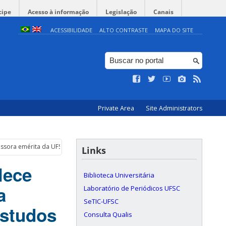
cipe
Acesso à informação
Legislação
Canais
ACESSIBILIDADE
ALTO CONTRASTE
MAPA DO SITE
Private Area
Site Administrators
essora emérita da UFSC e editora da Revista Estudos Feministas
Links
lece
Biblioteca Universitária
a
Laboratório de Periódicos UFSC
SeTIC-UFSC
Estudos
Consulta Qualis