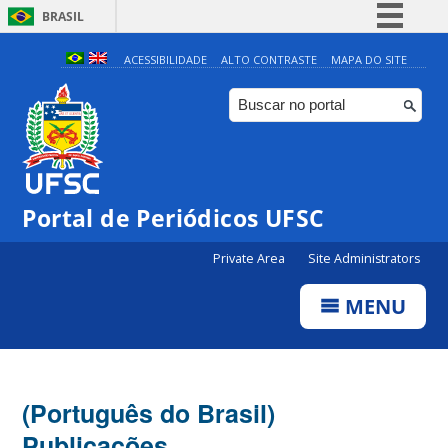
BRASIL
Simplifique!
ACESSIBILIDADE
ALTO CONTRASTE
MAPA DO SITE
Comunica BR
Participe
Acesso à informação
Legislação
Portal de Periódicos UFSC
Canais
Private Area
Site Administrators
MENU
(Português do Brasil)
Publicações