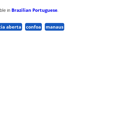
able in
Brazilian Portuguese
.
cia aberta
confoa
manaus