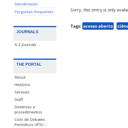
Atendimento
Sorry, this entry is only avail
Perguntas frequentes
Tags:
acesso aberto
ciên
JOURNALS
A-Z Journals
THE PORTAL
About
Histórico
Services
Staff
Diretrizes e
procedimentos
Ciclo de Debates
Periódicos UFSC –