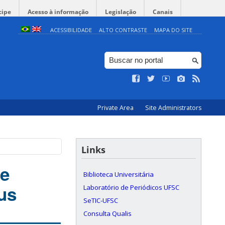
cipe
Acesso à informação
Legislação
Canais
ACESSIBILIDADE
ALTO CONTRASTE
MAPA DO SITE
Private Area
Site Administrators
Links
re
Biblioteca Universitária
us
Laboratório de Periódicos UFSC
SeTIC-UFSC
Consulta Qualis