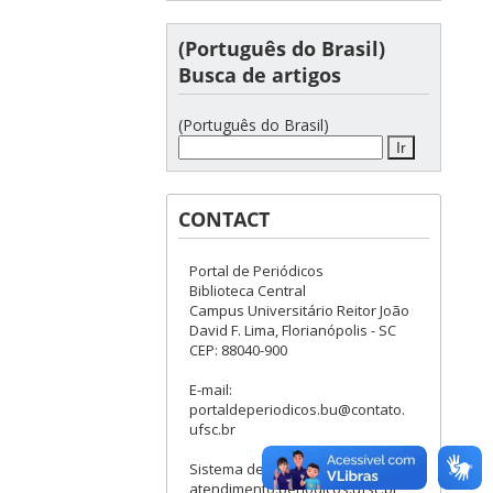
(Português do Brasil)
Busca de artigos
(Português do Brasil)
CONTACT
Portal de Periódicos
Biblioteca Central
Campus Universitário Reitor João
David F. Lima, Florianópolis - SC
CEP: 88040-900
E-mail:
portaldeperiodicos.bu@contato.
ufsc.br
Sistema de Chamados:
atendimento.periodicos.ufsc.br