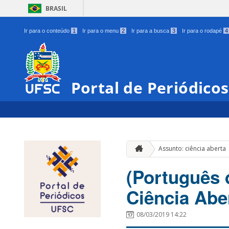
BRASIL
Ir para o conteúdo
1
Ir para o menu
2
Ir para a busca
3
Ir para o rodapé
4
Portal de Periódico
Assunto: ciência aberta
(Português 
Ciência Abe
08/03/2019 14:22