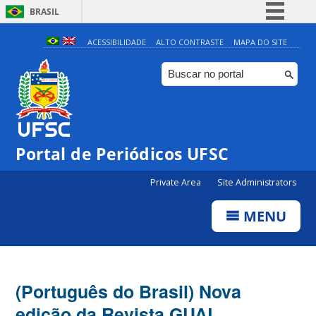
BRASIL
Simplifique!
ACESSIBILIDADE
ALTO CONTRASTE
MAPA DO SITE
Comunica BR
Participe
Acesso à informação
Legislação
Portal de Periódicos UFSC
Canais
Private Area
Site Administrators
MENU
(Português do Brasil) Nova
edição da Revista GUAL