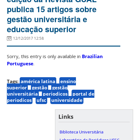
publica 15 artigos sobre
gestão universitária e
educação superior
12/12/2017 12:58
Sorry, this entry is only available in
Brazilian
Portuguese
.
Tags:
américa latina
ensino
superior
gestão
gestão
universitária
periodicos
portal de
periodicos
ufsc
universidade
Links
Biblioteca Universitária
Laboratório de Periódicos UFSC