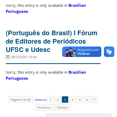
Sorry, this entry is only available in
Brazilian
Portuguese
.
(Português do Brasil) I Fórum
de Editores de Periódicos
UFSC e Udesc
08/10/2021 19:44
Sorry, this entry is only available in
Brazilian
Portuguese
.
Página 3 de 20
‹ Anterior
1
2
3
4
5
6
7
Próximo ›
Última »