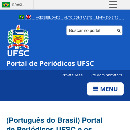
BRASIL
Simplifique!
ACESSIBILIDADE
ALTO CONTRASTE
MAPA DO SITE
Comunica BR
Participe
Acesso à informação
Legislação
Portal de Periódicos UFSC
Canais
Private Area
Site Administrators
MENU
(Português do Brasil) Portal
de Periódicos UFSC e os