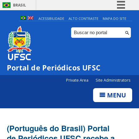
BRASIL
Simplifique!
ACESSIBILIDADE
ALTO CONTRASTE
MAPA DO SITE
Comunica BR
Participe
Acesso à informação
Legislação
Portal de Periódicos UFSC
Canais
Private Area
Site Administrators
MENU
(Português do Brasil) Portal
de Periódicos UFSC recebe a