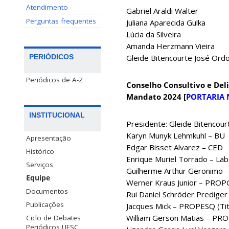
Atendimento
Gabriel Araldi Walter
Perguntas frequentes
Juliana Aparecida Gulka
Lúcia da Silveira
Amanda Herzmann Vieira
Gleide Bitencourte José Ord
PERIÓDICOS
Periódicos de A-Z
Conselho Consultivo e Deli
Mandato 2024 [
PORTARIA 
INSTITUCIONAL
Presidente: Gleide Bitencou
Karyn Munyk Lehmkuhl – BU
Apresentação
Edgar Bisset Alvarez – CED
Histórico
Enrique Muriel Torrado – Lab
Serviços
Guilherme Arthur Geronimo 
Equipe
Werner Kraus Junior – PROPG 
Documentos
Rui Daniel Schröder Predige
Publicações
Jacques Mick – PROPESQ (Tit
William Gerson Matias – PR
Ciclo de Debates
Periódicos UFSC