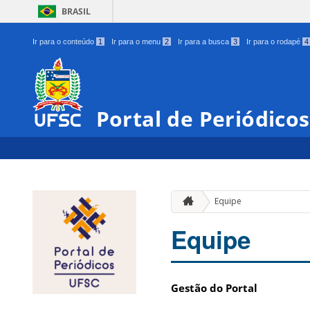
BRASIL
Ir para o conteúdo
1
Ir para o menu
2
Ir para a busca
3
Ir para o rodapé
4
Portal de Periódico
Equipe
Equipe
Gestão do Portal