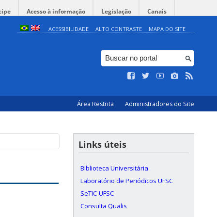
cipe
Acesso à informação
Legislação
Canais
ACESSIBILIDADE
ALTO CONTRASTE
MAPA DO SITE
Área Restrita
Administradores do Site
Links úteis
Biblioteca Universitária
Laboratório de Periódicos UFSC
SeTIC-UFSC
Consulta Qualis