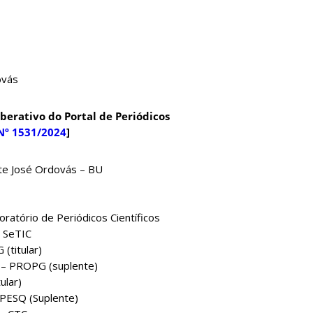
ovás
berativo do Portal de Periódicos
Nº 1531/2024
]
rte José Ordovás – BU
oratório de Periódicos Científicos
– SeTIC
(titular)
r – PROPG (suplente)
ular)
OPESQ (Suplente)