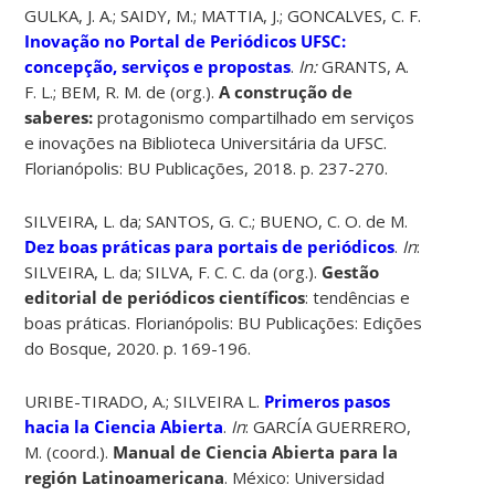
GULKA, J. A.; SAIDY, M.; MATTIA, J.; GONCALVES, C. F.
Inovação no Portal de Periódicos UFSC:
concepção, serviços e propostas
.
In:
GRANTS, A.
F. L.; BEM, R. M. de (org.).
A construção de
saberes:
protagonismo compartilhado em serviços
e inovações na Biblioteca Universitária da UFSC.
Florianópolis: BU Publicações, 2018. p. 237-270.
SILVEIRA, L. da; SANTOS, G. C.; BUENO, C. O. de M.
Dez boas práticas para portais de periódicos
.
In
:
SILVEIRA, L. da; SILVA, F. C. C. da (org.).
Gestão
editorial de periódicos científicos
: tendências e
boas práticas. Florianópolis: BU Publicações: Edições
do Bosque, 2020. p. 169-196.
URIBE-TIRADO, A.; SILVEIRA L.
Primeros pasos
hacia la Ciencia Abierta
.
In
: GARCÍA GUERRERO,
M. (coord.).
Manual de Ciencia Abierta para la
región Latinoamericana
. México: Universidad