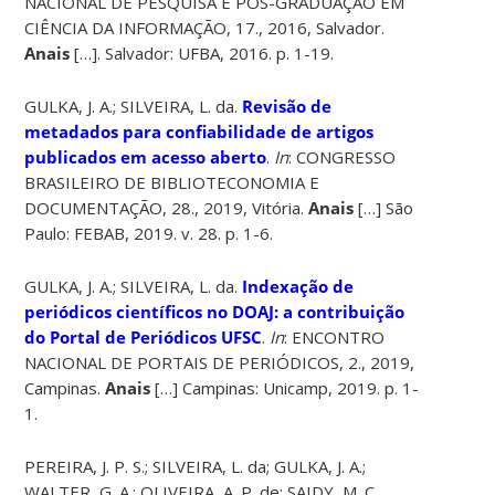
NACIONAL DE PESQUISA E PÓS-GRADUAÇÃO EM
CIÊNCIA DA INFORMAÇÃO, 17., 2016, Salvador.
Anais
[…]. Salvador: UFBA, 2016. p. 1-19.
GULKA, J. A.; SILVEIRA, L. da.
Revisão de
metadados para confiabilidade de artigos
publicados em acesso aberto
.
In
: CONGRESSO
BRASILEIRO DE BIBLIOTECONOMIA E
DOCUMENTAÇÃO, 28., 2019, Vitória.
Anais
[…] São
Paulo: FEBAB, 2019. v. 28. p. 1-6.
GULKA, J. A.; SILVEIRA, L. da.
Indexação de
periódicos científicos no DOAJ: a contribuição
do Portal de Periódicos UFSC
.
In
: ENCONTRO
NACIONAL DE PORTAIS DE PERIÓDICOS, 2., 2019,
Campinas.
Anais
[…] Campinas: Unicamp, 2019. p. 1-
1.
PEREIRA, J. P. S.; SILVEIRA, L. da; GULKA, J. A.;
WALTER, G. A.; OLIVEIRA, A. P. de; SAIDY, M. C.