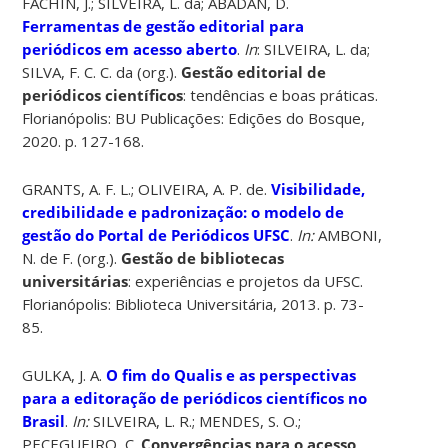
FACHIN, J.; SILVEIRA, L. da; ABADAN, D.
Ferramentas de gestão editorial para
periódicos em acesso aberto
.
In
: SILVEIRA, L. da;
SILVA, F. C. C. da (org.).
Gestão editorial de
periódicos científicos
: tendências e boas práticas.
Florianópolis: BU Publicações: Edições do Bosque,
2020. p. 127-168.
GRANTS, A. F. L.; OLIVEIRA, A. P. de.
Visibilidade,
credibilidade e padronização: o modelo de
gestão do Portal de Periódicos UFSC
.
In:
AMBONI,
N. de F. (org.).
Gestão de bibliotecas
universitárias
: experiências e projetos da UFSC.
Florianópolis: Biblioteca Universitária, 2013. p. 73-
85.
GULKA, J. A.
O fim do Qualis e as perspectivas
para a editoração de periódicos científicos no
Brasil
.
In:
SILVEIRA, L. R.; MENDES, S. O.;
PECEGUEIRO, C.
Convergências para o acesso