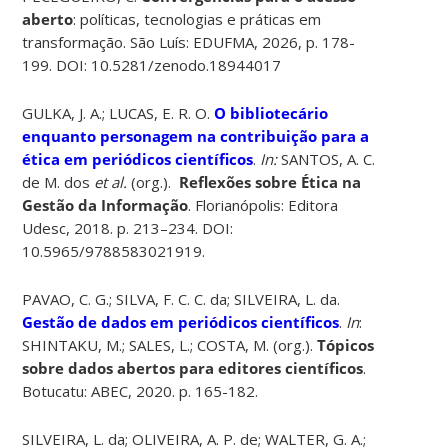
aberto
: políticas, tecnologias e práticas em
transformação. São Luís: EDUFMA, 2026, p. 178-
199. DOI:
10.5281/zenodo.18944017
GULKA, J. A.; LUCAS, E. R. O.
O bibliotecário
enquanto personagem na contribuição para a
ética em periódicos científicos
.
In:
SANTOS, A. C.
de M. dos
et al.
(org.).
Reflexões sobre Ética na
Gestão da Informação
. Florianópolis: Editora
Udesc, 2018. p. 213–234. DOI:
10.5965/9788583021919.
PAVAO, C. G.; SILVA, F. C. C. da; SILVEIRA, L. da.
Gestão de dados em periódicos científicos
.
In
:
SHINTAKU, M.; SALES, L.; COSTA, M. (org.).
Tópicos
sobre dados abertos para editores científicos
.
Botucatu: ABEC, 2020. p. 165-182.
SILVEIRA, L. da; OLIVEIRA, A. P. de; WALTER, G. A.;