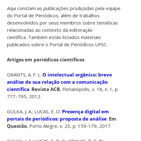
Aqui constam as publicações produzidas pela equipe
do Portal de Periódicos, além de trabalhos
desenvolvidos por seus membros sobre temáticas
relacionadas ao contexto da editoração
científica.
Também estão listados materiais
publicados
sobre
o Portal de Periódicos UFSC.
Artigos em periódicos científicos
GRANTS, A. F. L.
O intelectual orgânico: breve
análise de sua relação com a comunicação
científica
.
Revista ACB
, Florianópolis, v. 18, n. 1, p.
777–795, 2012.
GULKA, J. A.; LUCAS, E. O.
Presença digital em
portais de periódicos: proposta de análise
.
Em
Questão
, Porto Alegre, v. 23, p. 159-179, 2017.
GULKA, J. A.; LUCAS, E. R. O.; ARAUJO, R. F. de.