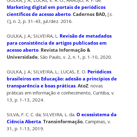
Marketing digital em portais de periódicos
científicos de acesso aberto
.
Cadernos BAD,
[
s.
l.
], n. 2, p. 31-43, jul./dez. 2016.
GULKA, J. A.; SILVEIRA, L.
Revisão de metadados
para consistência de artigos publicados em
acesso aberto
.
Revista Informação &
Universidade
, São Paulo, v. 2, n. 1, p. 1-10, 2020.
GULKA, J. A.; SILVEIRA, L.; LUCAS, E. O.
Periódicos
brasileiros em Educação: adesão a princípios de
transparência e boas práticas
.
AtoZ
: novas
práticas em informação e conhecimento, Curitiba, v.
13, p. 1-13, 2024.
SILVA, F. C. C. da; SILVEIRA, L. da.
O ecossistema da
Ciência Aberta
.
Transinformação
, Campinas, v.
31, p. 1-13, 2019.