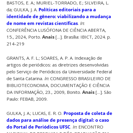
BASTOS, E. A.; MURIEL-TORRADO, E.; SILVEIRA, L.
da; GULKA, J. A.
Políticas editoriais para a
identidade de gênero: viabilizando a mudança
de nome em revistas científicas
.
In
:
CONFERÊNCIA LUSÓFONA DE CIÊNCIA ABERTA,
15., 2024, Porto.
Anais
[…]. Brasília: IBICT, 2024. p.
214-219
GRANTS, A. F. L.; SOARES, A. P. A. Indexação de
artigos de periódicos: as diretrizes desenvolvidas
pelo Serviço de Periódicos da Universidade Federal
de Santa Catarina.
In
: CONGRESSO BRASILEIRO DE
BIBLIOTECONOMIA, DOCUMENTAÇÃO E CIÊNCIA
DA INFORMAÇÃO, 23., 2009, Bonito.
Anais
[…]. São
Paulo: FEBAB, 2009.
GULKA, J. A.; LUCAS, E. R. O.
Proposta de coleta de
dados para análise de presença digital: o caso
do Portal de Periódicos UFSC
.
In
: ENCONTRO