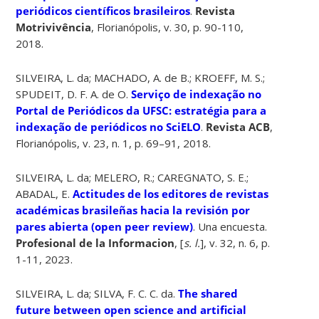
periódicos científicos brasileiros
.
Revista
Motrivivência
, Florianópolis, v. 30, p. 90-110,
2018.
SILVEIRA, L. da; MACHADO, A. de B.; KROEFF, M. S.;
SPUDEIT, D. F. A. de O.
Serviço de indexação no
Portal de Periódicos da UFSC: estratégia para a
indexação de periódicos no SciELO
.
Revista ACB
,
Florianópolis, v. 23, n. 1, p. 69–91, 2018.
SILVEIRA, L. da; MELERO, R.; CAREGNATO, S. E.;
ABADAL, E.
Actitudes de los editores de revistas
académicas brasileñas hacia la revisión por
pares abierta (open peer review)
. Una encuesta.
Profesional de la Informacion
, [
s. l.
], v. 32, n. 6, p.
1-11, 2023.
SILVEIRA, L. da; SILVA, F. C. C. da.
The shared
future between open science and artificial