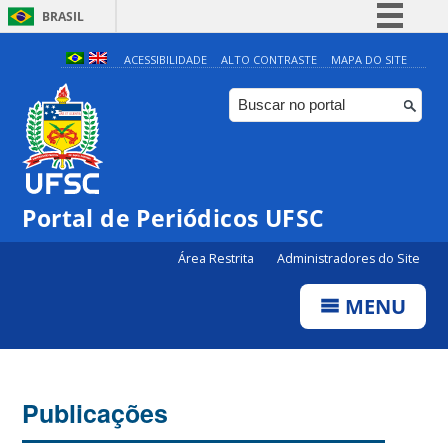
BRASIL
Simplifique!
ACESSIBILIDADE
ALTO CONTRASTE
MAPA DO SITE
Comunica BR
Participe
Acesso à informação
Legislação
Portal de Periódicos UFSC
Canais
Área Restrita
Administradores do Site
MENU
Publicações