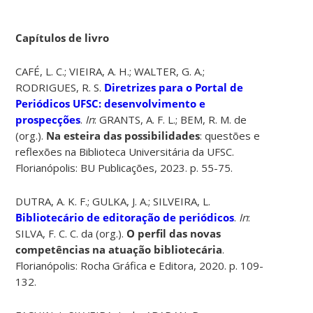
Capítulos de livro
CAFÉ, L. C.; VIEIRA, A. H.; WALTER, G. A.;
RODRIGUES, R. S.
Diretrizes para o Portal de
Periódicos UFSC: desenvolvimento e
prospecções
.
In
: GRANTS, A. F. L.; BEM, R. M. de
(org.).
Na esteira das possibilidades
: questões e
reflexões na Biblioteca Universitária da UFSC.
Florianópolis: BU Publicações, 2023. p. 55-75.
DUTRA, A. K. F.; GULKA, J. A.; SILVEIRA, L.
Bibliotecário de editoração de periódicos
.
In
:
SILVA, F. C. C. da (org.).
O perfil das novas
competências na atuação bibliotecária
.
Florianópolis: Rocha Gráfica e Editora, 2020. p. 109-
132.