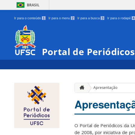
BRASIL
Ir para o conteúdo
1
Ir para o menu
2
Ir para a busca
3
Ir para o rodapé
4
Portal de Periódico
Apresentação
Apresentaç
O Portal de Periódicos da Un
de 2008, por iniciativa de 