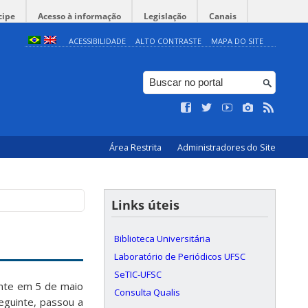
cipe
Acesso à informação
Legislação
Canais
ACESSIBILIDADE
ALTO CONTRASTE
MAPA DO SITE
Área Restrita
Administradores do Site
Links úteis
Biblioteca Universitária
Laboratório de Periódicos UFSC
SeTIC-UFSC
ente em 5 de maio
Consulta Qualis
eguinte, passou a