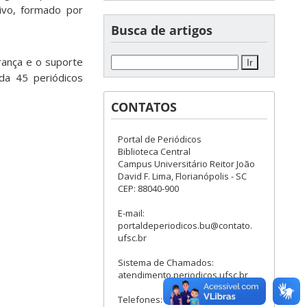
tivo, formado por
Busca de artigos
urança e o suporte
eda 45 periódicos
CONTATOS
Portal de Periódicos
Biblioteca Central
Campus Universitário Reitor João
David F. Lima, Florianópolis - SC
CEP: 88040-900
E-mail:
portaldeperiodicos.bu@contato.
ufsc.br
Sistema de Chamados:
atendimento.periodicos.ufsc.br
Telefones: