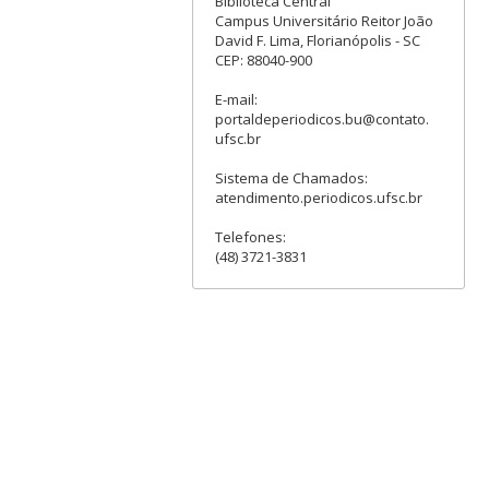
Biblioteca Central
Campus Universitário Reitor João
David F. Lima, Florianópolis - SC
CEP: 88040-900
E-mail:
portaldeperiodicos.bu@contato.
ufsc.br
Sistema de Chamados:
atendimento.periodicos.ufsc.br
Telefones:
(48) 3721-3831