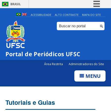
BRASIL
Simplifique!
ACESSIBILIDADE
ALTO CONTRASTE
MAPA DO SITE
Comunica BR
Participe
Acesso à informação
Legislação
Portal de Periódicos UFSC
Canais
Área Restrita
Administradores do Site
MENU
Tutoriais e Guias