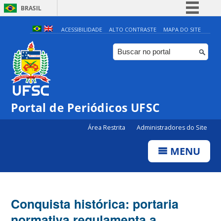
BRASIL
Simplifique!
ACESSIBILIDADE
ALTO CONTRASTE
MAPA DO SITE
Comunica BR
Participe
Acesso à informação
Legislação
Portal de Periódicos UFSC
Canais
Área Restrita
Administradores do Site
MENU
Conquista histórica: portaria
normativa regulamenta a