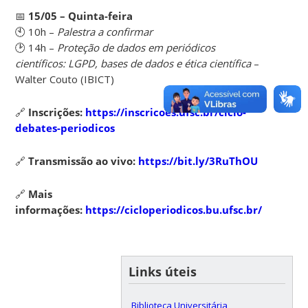
📅
15/05 – Quinta-feira
🕙 10h –
Palestra a confirmar
🕑 14h –
Proteção de dados em periódicos
científicos: LGPD, bases de dados e ética científica
–
Walter Couto (IBICT)
🔗
Inscrições:
https://inscricoes.ufsc.br/ciclo-
debates-periodicos
🔗
Transmissão ao vivo:
https://bit.ly/3RuThOU
🔗
Mais
informações:
https://cicloperiodicos.bu.ufsc.br/
Links úteis
Biblioteca Universitária