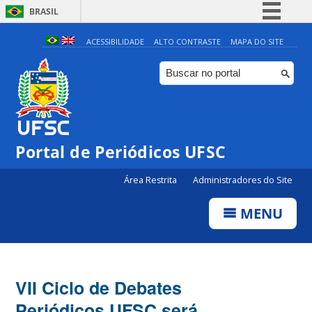
BRASIL
Simplifique!
ACESSIBILIDADE
ALTO CONTRASTE
MAPA DO SITE
Comunica BR
Participe
Acesso à informação
Legislação
Portal de Periódicos UFSC
Canais
Área Restrita
Administradores do Site
MENU
VII Ciclo de Debates
Periódicos UFSC será