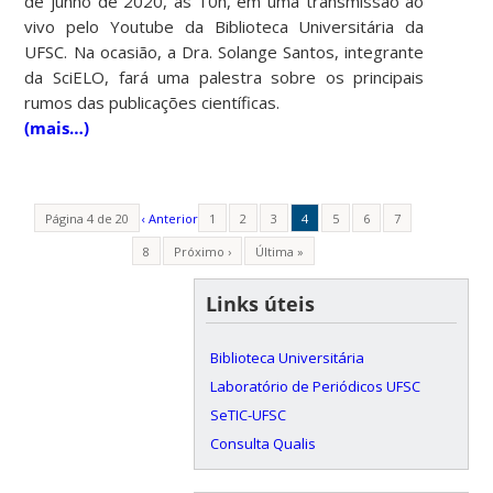
de junho de 2020, às 10h, em uma transmissão ao
vivo pelo Youtube da Biblioteca Universitária da
UFSC. Na ocasião, a Dra. Solange Santos, integrante
da SciELO, fará uma palestra sobre os principais
rumos das publicações científicas.
(mais…)
Página 4 de 20
‹ Anterior
1
2
3
4
5
6
7
8
Próximo ›
Última »
Links úteis
Biblioteca Universitária
Laboratório de Periódicos UFSC
SeTIC-UFSC
Consulta Qualis