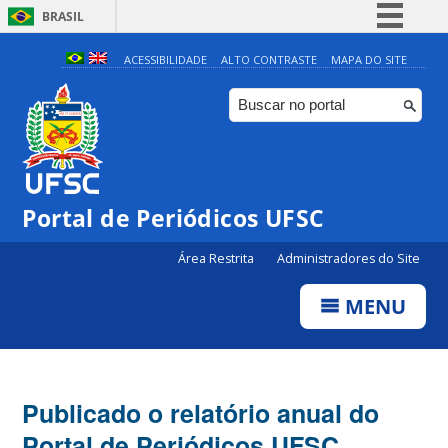
BRASIL
Simplifique!
ACESSIBILIDADE
ALTO CONTRASTE
MAPA DO SITE
Comunica BR
Participe
Acesso à informação
Legislação
Portal de Periódicos UFSC
Canais
Área Restrita
Administradores do Site
MENU
Publicado o relatório anual do
Portal de Periódicos UFSC