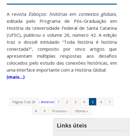
A revista
Esboços: histórias em contextos globais
,
editada pelo Programa de Pós-Graduação em
História da Universidade Federal de Santa Catarina
(UFSC), publicou o volume 26, número 42. A edição
traz o dossiê intitulado “Toda história é história
conectada?”, composto por cinco artigos que
apresentam múltiplas respostas aos desafios
colocados pelo estudo das conexões históricas, em
uma interface importante com a História Global.
(mais…)
Página 5 de 20
‹ Anterior
1
2
3
4
5
6
7
8
9
Próximo ›
Última »
Links úteis