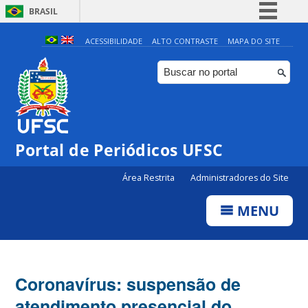
BRASIL
Simplifique!
ACESSIBILIDADE
ALTO CONTRASTE
MAPA DO SITE
Comunica BR
Participe
Acesso à informação
Legislação
Portal de Periódicos UFSC
Canais
Área Restrita
Administradores do Site
MENU
Coronavírus: suspensão de
atendimento presencial do