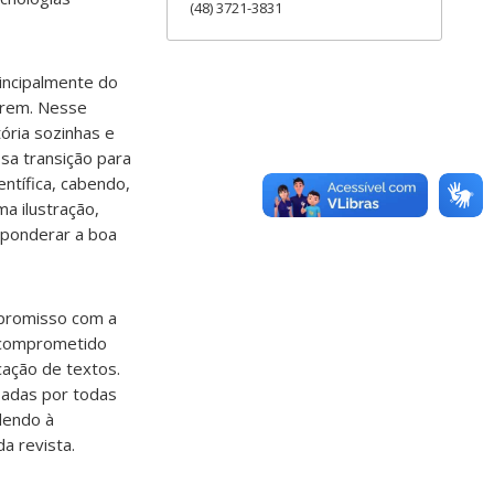
(48) 3721-3831
incipalmente do
erem. Nesse
tória sozinhas e
sa transição para
ntífica, cabendo,
a ilustração,
 ponderar a boa
mpromisso com a
r comprometido
cação de textos.
sadas por todas
dendo à
a revista.