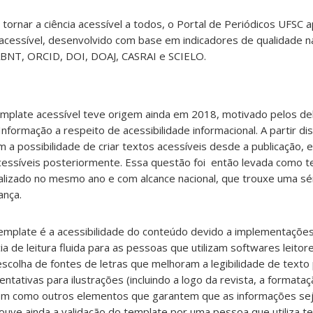
tornar a ciência acessível a todos, o Portal de Periódicos UFSC 
o acessível, desenvolvido com base em indicadores de qualidade n
 ABNT, ORCID, DOI, DOAJ, CASRAI e SCIELO.
emplate acessível teve origem ainda em 2018, motivado pelos de
Informação a respeito de acessibilidade informacional. A partir di
m a possibilidade de criar textos acessíveis desde a publicação, 
cessíveis posteriormente. Essa questão foi então levada como t
lizado no mesmo ano e com alcance nacional, que trouxe uma sé
ança.
template é a acessibilidade do conteúdo devido a implementaçõe
 de leitura fluida para as pessoas que utilizam softwares leitor
scolha de fontes de letras que melhoram a legibilidade de texto
ntativas para ilustrações (incluindo a logo da revista, a formataç
 bem como outros elementos que garantem que as informações se
ouve ainda a validação do template por uma pessoa que utiliza t