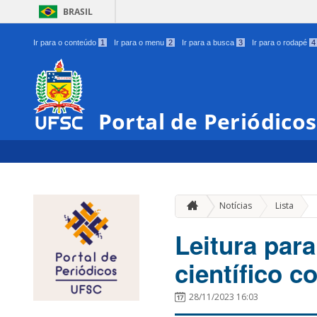
BRASIL
Ir para o conteúdo
1
Ir para o menu
2
Ir para a busca
3
Ir para o rodapé
4
Portal de Periódico
»
Notícias
Lista
Leitura para
científico c
28/11/2023 16:03