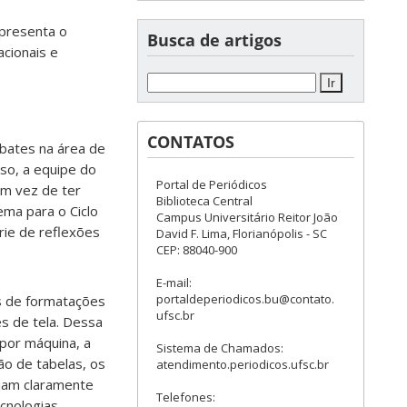
apresenta o
Busca de artigos
acionais e
CONTATOS
bates na área de
sso, a equipe do
Portal de Periódicos
em vez de ter
Biblioteca Central
ema para o Ciclo
Campus Universitário Reitor João
rie de reflexões
David F. Lima, Florianópolis - SC
CEP: 88040-900
E-mail:
portaldeperiodicos.bu@contato.
s de formatações
ufsc.br
es de tela. Dessa
 por máquina, a
Sistema de Chamados:
ão de tabelas, os
atendimento.periodicos.ufsc.br
jam claramente
Telefones:
ecnologias