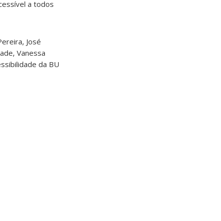
cessível a todos
Pereira,
José
drade, Vanessa
essibilidade da BU