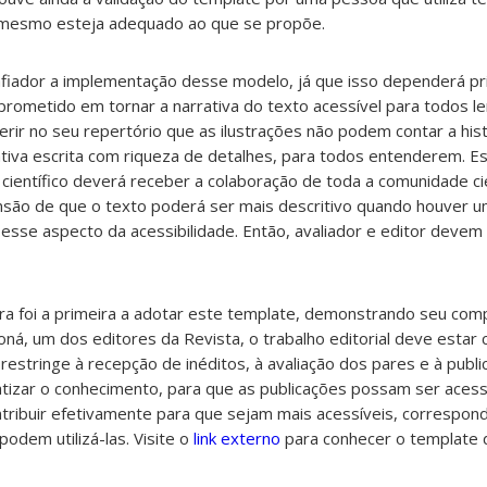
o mesmo esteja adequado ao que se propõe.
iador a implementação desse modelo, já que isso dependerá pr
prometido em tornar a narrativa do texto acessível para todos l
erir no seu repertório que as ilustrações não podem contar a his
ativa escrita com riqueza de detalhes, para todos entenderem.
Es
 científico deverá receber a colaboração de toda a comunidade cie
são de que o texto poderá ser mais descritivo quando houver um
esse aspecto da acessibilidade. Então, avaliador e editor devem
tura foi a primeira a adotar este template, demonstrando seu co
ndoná, um dos editores da Revista, o trabalho editorial deve esta
restringe à recepção de inéditos, à avaliação dos pares e à publi
izar o conhecimento, para que as publicações possam ser aces
ntribuir efetivamente para que sejam mais acessíveis, correspon
odem utilizá-las. Visite o
link externo
para conhecer o template d