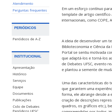
Atendimento
Em um esforço contínuo para 
Perguntas frequentes
template de artigo científic
internacionais, como COPE,
PERIÓDICOS
Periódicos de A-Z
A ideia de desenvolver um t
Biblioteconomia e Ciência da 
Portal se sentiu motivada co
INSTITUCIONAL
que adaptá-los e torná-los a
de Debates UFSC, evento rea
Apresentação
e plantou a semente de mud
Histórico
Serviços
Uma das características do 
Equipe
que garantem uma experiência
Documentos
forma, ele a
brange desde a e
criação de descrições represe
Publicações
quadros, os gráficos etc.),
Ciclo de Debates
Periódicos UFSC
compreendidas por todos.
H