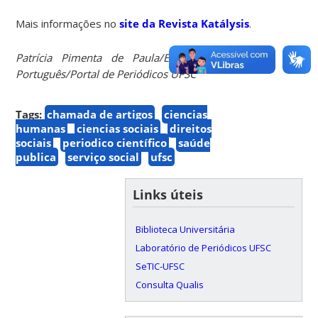
Mais informações no
site da Revista Katálysis
.
Patrícia Pimenta de Paula/Estagiária de Letras-
Português/Portal de Periódicos UFSC
Tags:
chamada de artigos
ciencias
humanas
ciencias sociais
direitos
sociais
periodico científico
saúde
publica
serviço social
ufsc
Links úteis
Biblioteca Universitária
Laboratório de Periódicos UFSC
SeTIC-UFSC
Consulta Qualis