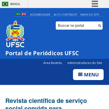
BRASIL
Simplifique!
ACESSIBILIDADE
ALTO CONTRASTE
MAPA DO SITE
Comunica BR
Participe
Acesso à informação
Legislação
Portal de Periódicos UFSC
Canais
Área Restrita
Administradores do Site
MENU
Revista científica de serviço
social convida para