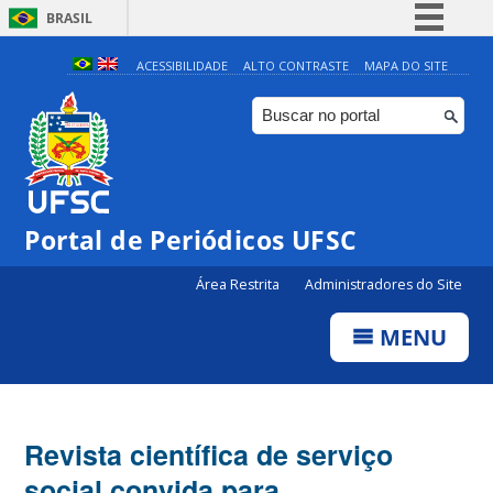
BRASIL
Simplifique!
ACESSIBILIDADE
ALTO CONTRASTE
MAPA DO SITE
Comunica BR
Participe
Acesso à informação
Legislação
Portal de Periódicos UFSC
Canais
Área Restrita
Administradores do Site
MENU
Revista científica de serviço
social convida para