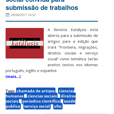
submissão de trabalhos
28/08/2017 18:32
A Revista Katálysis está
aberta para a submissão de
artigos para a edição que
trará “Fronteira, migrações,
direitos sociais e serviço
social” como temática. Serão
aceitos textos nos idiomas
português, inglês e espanhol.
(mais…)
Tags:
chamada de artigos
ciencias
humanas
ciencias sociais
direitos
sociais
periodico científico
saúde
publica
serviço social
ufsc