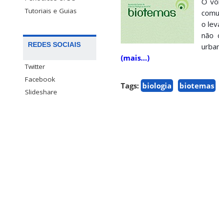
O vo
Tutoriais e Guias
comu
o lev
não 
REDES SOCIAIS
urban
(mais…)
Twitter
Facebook
Tags:
biologia
biotemas
Slideshare