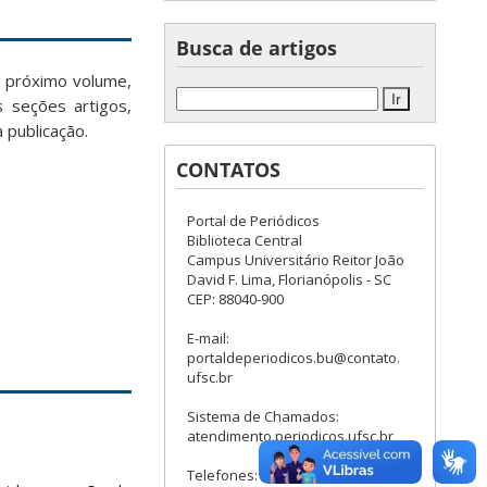
Busca de artigos
u próximo volume,
 seções artigos,
 publicação.
CONTATOS
Portal de Periódicos
Biblioteca Central
Campus Universitário Reitor João
David F. Lima, Florianópolis - SC
CEP: 88040-900
E-mail:
portaldeperiodicos.bu@contato.
ufsc.br
Sistema de Chamados:
atendimento.periodicos.ufsc.br
Telefones: