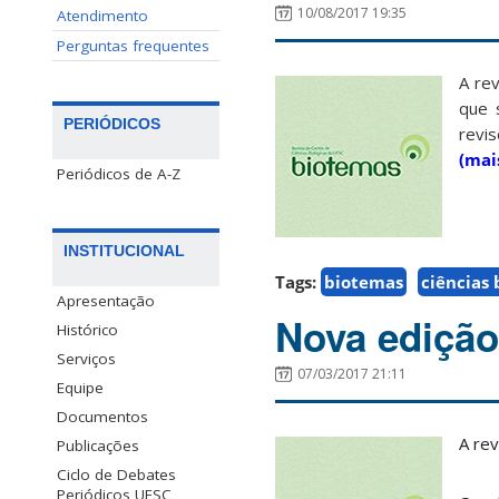
10/08/2017 19:35
Atendimento
Perguntas frequentes
A rev
que 
PERIÓDICOS
revis
(mai
Periódicos de A-Z
INSTITUCIONAL
Tags:
biotemas
ciências 
Apresentação
Nova edição
Histórico
Serviços
07/03/2017 21:11
Equipe
Documentos
A rev
Publicações
Ciclo de Debates
Periódicos UFSC