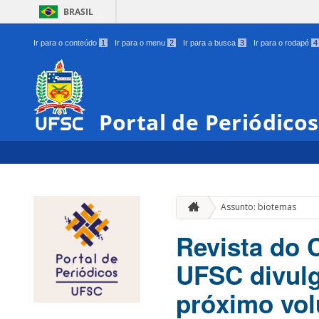
BRASIL
Ir para o conteúdo
1
Ir para o menu
2
Ir para a busca
3
Ir para o rodapé
4
Portal de Periódico
Assunto: biotemas
Revista do 
UFSC divulg
próximo vo