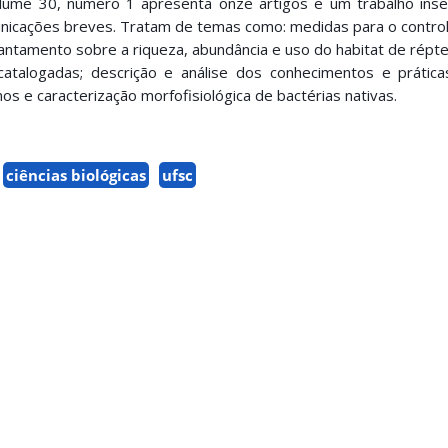
lume 30, número 1 apresenta onze artigos e um trabalho inse
nicações breves. Tratam de temas como: medidas para o control
antamento sobre a riqueza, abundância e uso do habitat de répte
catalogadas; descrição e análise dos conhecimentos e prática
os e caracterizaçã
o morfofisiológica de bactérias nativas.
ciências biológicas
ufsc